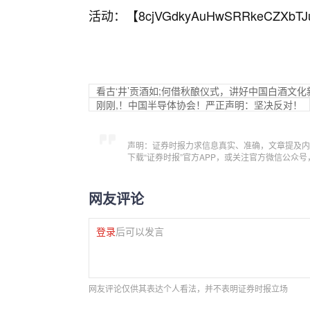
活动：【
8cjVGdkyAuHwSRRkeCZXbTJ
看古‘井’贡酒如;何借秋酿仪式，讲好中国白酒文化
刚刚,！中国半导体协会！严正声明：坚决反对！
声明：证券时报力求信息真实、准确，文章提及内
下载“证券时报”官方APP，或关注官方微信公众
网友评论
登录
后可以发言
网友评论仅供其表达个人看法，并不表明证券时报立场