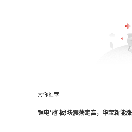
为你推荐
锂电‘池’板!块震荡走高，华宝新能涨