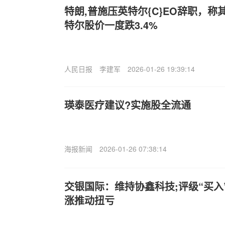
特朗,普施压英特尔{C}EO辞职，称
特尔股价一度跌3.4%
人民日报
李建军
2026-01-26 19:39:14
瑛泰医疗建议?实施
股全流通
海报新闻
2026-01-26 07:38:14
交银国际：维持协鑫科技;评级“买入
涨推动扭亏